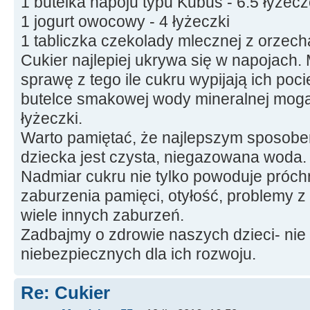
1 butelka napoju typu Kubuś - 6.5 łyżec
1 jogurt owocowy - 4 łyżeczki
1 tabliczka czekolady mlecznej z orzech
Cukier najlepiej ukrywa się w napojach.
sprawę z tego ile cukru wypijają ich poc
butelce smakowej wody mineralnej mogą 
łyżeczki.
Warto pamiętać, że najlepszym sposobe
dziecka jest czysta, niegazowana woda.
Nadmiar cukru nie tylko powoduje próchn
zaburzenia pamięci, otyłość, problemy 
wiele innych zaburzeń.
Zadbajmy o zdrowie naszych dzieci- ni
niebezpiecznych dla ich rozwoju.
Re: Cukier