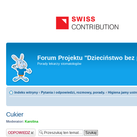
Forum Projektu "Dzieciństwo bez 
Porady lekarzy stomatologów
Indeks witryny
‹
Pytania i odpowiedzi, rozmowy, porady.
‹
Higiena jamy ust
Cukier
Moderator:
Karolina
Odpowiedz