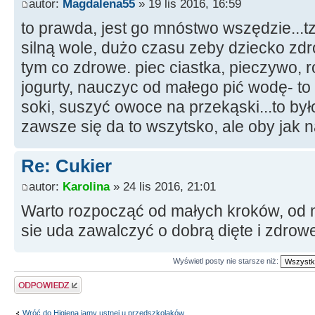
autor:
Magdalena55
» 19 lis 2016, 16:59
to prawda, jest go mnóstwo wszędzie...
silną wole, dużo czasu zeby dziecko zdro
tym co zdrowe. piec ciastka, pieczywo
jogurty, nauczyc od małego pić wodę- to
soki, suszyć owoce na przekąski...to był
zawsze się da to wszytsko, ale oby jak n
Re: Cukier
autor:
Karolina
» 24 lis 2016, 21:01
Warto rozpocząć od małych kroków, od 
sie uda zawalczyć o dobrą dięte i zdrow
Wyświetl posty nie starsze niż:
Odpowiedz
Wróć do Higiena jamy ustnej u przedszkolaków