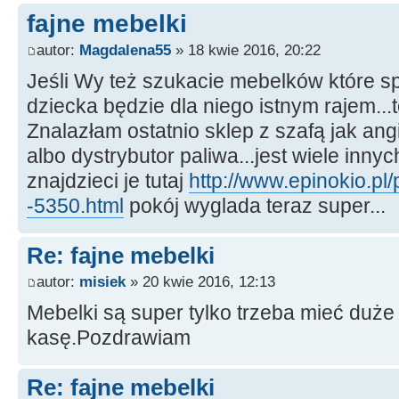
fajne mebelki
autor:
Magdalena55
» 18 kwie 2016, 20:22
Jeśli Wy też szukacie mebelków które 
dziecka będzie dla niego istnym rajem..
Znalazłam ostatnio sklep z szafą jak ang
albo dystrybutor paliwa...jest wiele inny
znajdzieci je tutaj
http://www.epinokio.pl
-5350.html
pokój wyglada teraz super...
Re: fajne mebelki
autor:
misiek
» 20 kwie 2016, 12:13
Mebelki są super tylko trzeba mieć duże
kasę.Pozdrawiam
Re: fajne mebelki