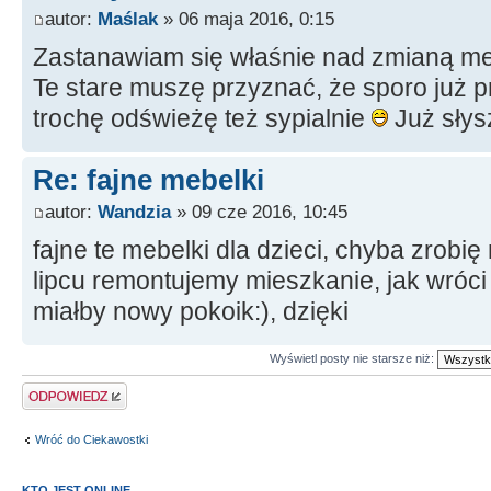
autor:
Maślak
» 06 maja 2016, 0:15
Zastanawiam się właśnie nad zmianą me
Te stare muszę przyznać, że sporo już 
trochę odświeżę też sypialnie
Już słysz
Re: fajne mebelki
autor:
Wandzia
» 09 cze 2016, 10:45
fajne te mebelki dla dzieci, chyba zrobi
lipcu remontujemy mieszkanie, jak wróci
miałby nowy pokoik:), dzięki
Wyświetl posty nie starsze niż:
Odpowiedz
Wróć do Ciekawostki
KTO JEST ONLINE