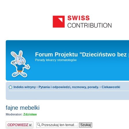
Forum Projektu "Dzieciństwo bez 
Porady lekarzy stomatologów
Indeks witryny
‹
Pytania i odpowiedzi, rozmowy, porady.
‹
Ciekawostki
fajne mebelki
Moderator:
Zdzisław
Odpowiedz