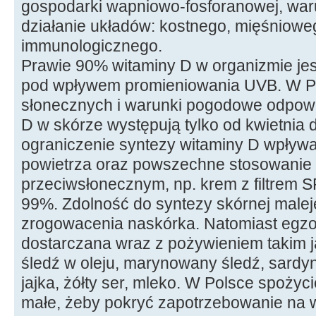
gospodarki wapniowo-fosforanowej, wa
działanie układów: kostnego, mięśniowe
immunologicznego.
Prawie 90% witaminy D w organizmie je
pod wpływem promieniowania UVB. W Po
słonecznych i warunki pogodowe odpowi
D w skórze występują tylko od kwietnia
ograniczenie syntezy witaminy D wpływ
powietrza oraz powszechne stosowanie 
przeciwsłonecznym, np. krem z filtrem 
99%. Zdolność do syntezy skórnej malej
zrogowacenia naskórka. Natomiast egzo
dostarczana wraz z pożywieniem takim j
śledź w oleju, marynowany śledź, sardynk
jajka, żółty ser, mleko. W Polsce spożyci
małe, żeby pokryć zapotrzebowanie na 