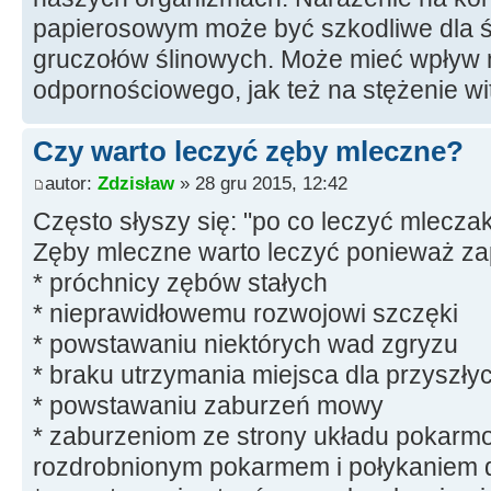
papierosowym może być szkodliwe dla śl
gruczołów ślinowych. Może mieć wpływ n
odpornościowego, jak też na stężenie w
Czy warto leczyć zęby mleczne?
autor:
Zdzisław
» 28 gru 2015, 12:42
Często słyszy się: "po co leczyć mleczak
Zęby mleczne warto leczyć ponieważ za
* próchnicy zębów stałych
* nieprawidłowemu rozwojowi szczęki
* powstawaniu niektórych wad zgryzu
* braku utrzymania miejsca dla przyszły
* powstawaniu zaburzeń mowy
* zaburzeniom ze strony układu pokar
rozdrobnionym pokarmem i połykaniem