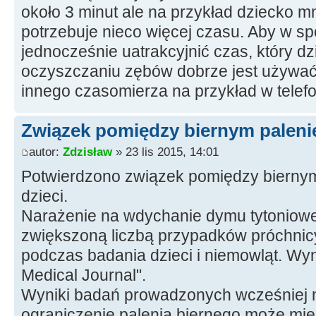
około 3 minut ale na przykład dziecko 
potrzebuje nieco więcej czasu. Aby w sp
jednocześnie uatrakcyjnić czas, który d
oczyszczaniu zębów dobrze jest używać 
innego czasomierza na przykład w telefo
Związek pomiędzy biernym palenie
autor:
Zdzisław
» 23 lis 2015, 14:01
Potwierdzono związek pomiędzy biernym
dzieci.
Narażenie na wdychanie dymu tytoniow
zwiększoną liczbą przypadków próchnicy
podczas badania dzieci i niemowląt. Wyni
Medical Journal".
Wyniki badań prowadzonych wcześniej n
ograniczenie palenia biernego może mi