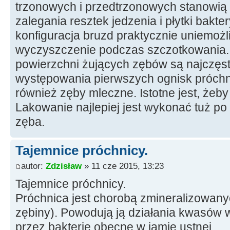
trzonowych i przedtrzonowych stanowią
zalegania resztek jedzenia i płytki bakte
konfiguracja bruzd praktycznie uniemożl
wyczyszczenie podczas szczotkowania.
powierzchni żujących zębów są najczę
występowania pierwszych ognisk próch
również zęby mleczne. Istotne jest, żeb
Lakowanie najlepiej jest wykonać tuż po
zęba.
Tajemnice próchnicy.
autor:
Zdzisław
» 11 cze 2015, 13:23
Tajemnice próchnicy.
Próchnica jest chorobą zmineralizowanyc
zębiny). Powodują ją działania kwasów
przez bakterie obecne w jamie ustnej.