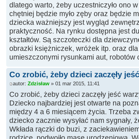
dlatego warto, żeby uczestniczyło ono w 
chętniej będzie myło zęby oraz będzie m
dziecka ważniejszy jest wygląd zewnętrz
praktyczność. Na rynku dostępna jest d
kształtów. Są szczoteczki dla dziewczyne
obrazki księżniczek, wróżek itp. oraz dl
umieszczonymi rysunkami aut, robotów c
Co zrobić, żeby dzieci zaczęły je
autor:
Zdzisław
» 01 mar 2015, 11:41
Co zrobić, żeby dzieci zaczęły jeść war
Dziecko najbardziej jest otwarte na p
między 4 a 6 miesiącem życia. Trzeba z
dziecko zacznie wysyłać nam sygnały, że
Wkłada rączki do buzi, z zaciekawienie
rodzice, podwoiło masę urodzeniową. 