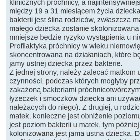
klinicznych próchnicy, a najintensywniej
między 19 a 31 miesiącem życia dzieck
bakterii jest ślina rodziców, zwłaszcza 
małego dziecka zostanie skolonizowana 
mniejsze będzie ryzyko wystąpienia u n
Profilaktyka próchnicy w wieku niemow
skoncentrowana na działaniach, które b
jamy ustnej dziecka przez bakterie.
Z jednej strony, należy zalecać matkom 
czynności, podczas których mogłyby prz
zakażoną bakteriami próchnicotwórczymi
łyżeczek i smoczków dziecka ani używa
należących do niego). Z drugiej, u rodz
matek, konieczne jest obniżenie poziomu 
jest poziom bakterii u matek, tym później
kolonizowana jest jama ustna dziecka. 