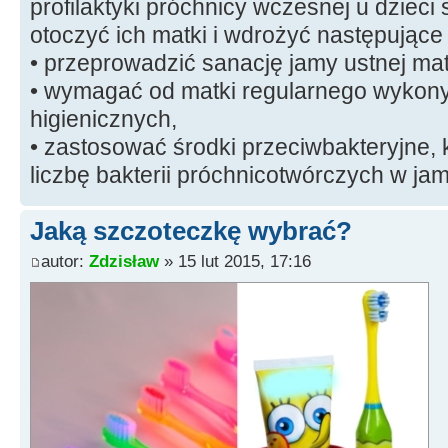
profilaktyki próchnicy wczesnej u dzieci
otoczyć ich matki i wdrożyć następujące 
• przeprowadzić sanację jamy ustnej mat
• wymagać od matki regularnego wykon
higienicznych,
• zastosować środki przeciwbakteryjne, 
liczbę bakterii próchnicotwórczych w jam
Jaką szczoteczkę wybrać?
autor:
Zdzisław
» 15 lut 2015, 17:16