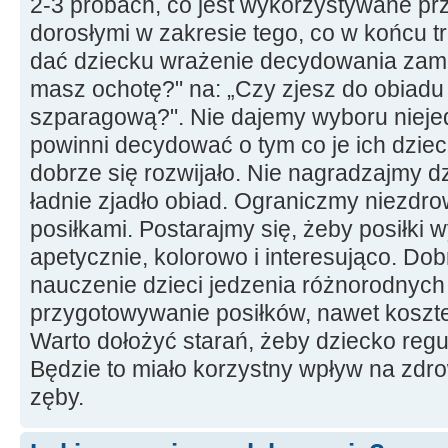
2-3 próbach, co jest wykorzystywane prz
dorosłymi w zakresie tego, co w końcu tr
dać dziecku wrażenie decydowania zamie
masz ochotę?" na: „Czy zjesz do obiadu 
szparagową?". Nie dajemy wyboru niejed
powinni decydować o tym co je ich dziec
dobrze się rozwijało. Nie nagradzajmy d
ładnie zjadło obiad. Ograniczmy niezdr
posiłkami. Postarajmy się, żeby posiłki w
apetycznie, kolorowo i interesująco. D
nauczenie dzieci jedzenia różnorodnych
przygotowywanie posiłków, nawet koszt
Warto dołożyć starań, żeby dziecko regu
Będzie to miało korzystny wpływ na zdro
zęby.