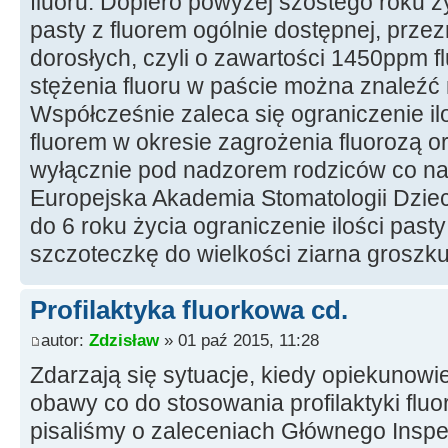
fluoru. Dopiero powyżej szóstego roku ż
pasty z fluorem ogólnie dostępnej, prze
dorosłych, czyli o zawartości 1450ppm f
stężenia fluoru w paście można znaleźć
Współcześnie zaleca się ograniczenie il
fluorem w okresie zagrożenia fluorozą o
wyłącznie pod nadzorem rodziców co naj
Europejska Akademia Stomatologii Dziec
do 6 roku życia ograniczenie ilości past
szczoteczkę do wielkości ziarna groszku,
Profilaktyka fluorkowa cd.
autor:
Zdzisław
» 01 paź 2015, 11:28
Zdarzają się sytuacje, kiedy opiekunow
obawy co do stosowania profilaktyki flu
pisaliśmy o zaleceniach Głównego Inspe