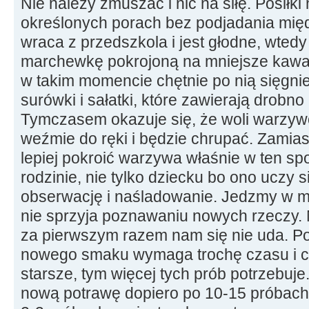
Nie należy zmuszać i nic na siłę. Posiłk
określonych porach bez podjadania międ
wraca z przedszkola i jest głodne, wte
marchewkę pokrojoną na mniejsze kawał
w takim momencie chętnie po nią sięgn
surówki i sałatki, które zawierają drobn
Tymczasem okazuje się, że woli warzywo o
weźmie do ręki i będzie chrupać. Zamiast
lepiej pokroić warzywa właśnie w ten sp
rodzinie, nie tylko dziecku bo ono uczy 
obserwację i naśladowanie. Jedzmy w mił
nie sprzyja poznawaniu nowych rzeczy. N
za pierwszym razem nam się nie uda. P
nowego smaku wymaga trochę czasu i cie
starsze, tym więcej tych prób potrzebuje
nową potrawę dopiero po 10-15 próbach.