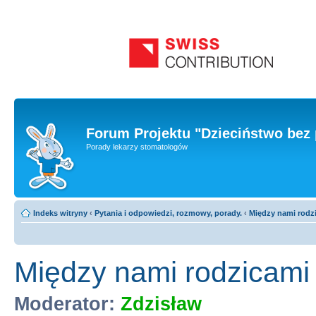
Forum Projektu "Dzieciństwo bez 
Porady lekarzy stomatologów
Indeks witryny
‹
Pytania i odpowiedzi, rozmowy, porady.
‹
Między nami rodz
Między nami rodzicami
Moderator:
Zdzisław