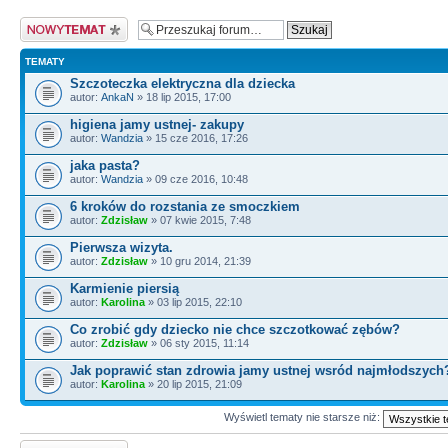
Nowy temat
TEMATY
Szczoteczka elektryczna dla dziecka
autor:
AnkaN
» 18 lip 2015, 17:00
higiena jamy ustnej- zakupy
autor:
Wandzia
» 15 cze 2016, 17:26
jaka pasta?
autor:
Wandzia
» 09 cze 2016, 10:48
6 kroków do rozstania ze smoczkiem
autor:
Zdzisław
» 07 kwie 2015, 7:48
Pierwsza wizyta.
autor:
Zdzisław
» 10 gru 2014, 21:39
Karmienie piersią
autor:
Karolina
» 03 lip 2015, 22:10
Co zrobić gdy dziecko nie chce szczotkować zębów?
autor:
Zdzisław
» 06 sty 2015, 11:14
Jak poprawić stan zdrowia jamy ustnej wsród najmłodszych
autor:
Karolina
» 20 lip 2015, 21:09
Wyświetl tematy nie starsze niż:
Nowy temat