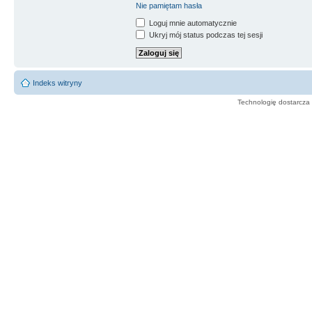
Nie pamiętam hasła
Loguj mnie automatycznie
Ukryj mój status podczas tej sesji
Indeks witryny
Technologię dostarcza