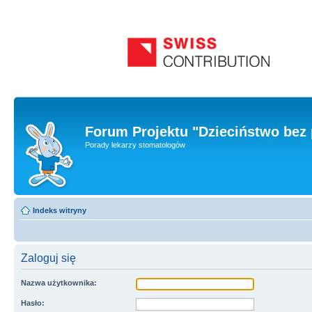
Forum Projektu "Dzieciństwo bez 
Porady lekarzy stomatologów
Indeks witryny
Zaloguj się
Nazwa użytkownika:
Hasło: