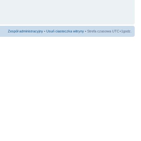
Zespół administracyjny
•
Usuń ciasteczka witryny
• Strefa czasowa UTC+1godz.