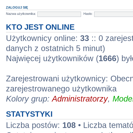
ZALOGUJ SIĘ
Nazwa użytkownika:
Hasło:
KTO JEST ONLINE
Użytkownicy online:
33
:: 0 zarejes
danych z ostatnich 5 minut)
Najwięcej użytkowników (
1666
) by
Zarejestrowani użytkownicy: Obec
zarejestrowanego użytkownika
Kolory grup:
Administratorzy
,
Moder
STATYSTYKI
Liczba postów:
108
• Liczba temat