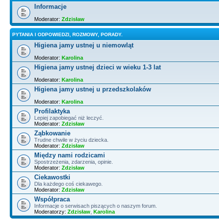
Informacje
Moderator:
Zdzisław
PYTANIA I ODPOWIEDZI, ROZMOWY, PORADY.
Higiena jamy ustnej u niemowląt
Moderator:
Karolina
Higiena jamy ustnej dzieci w wieku 1-3 lat
Moderator:
Karolina
Higiena jamy ustnej u przedszkolaków
Moderator:
Karolina
Profilaktyka
Lepiej zapobiegać niż leczyć.
Moderator:
Zdzisław
Ząbkowanie
Trudne chwile w życiu dziecka.
Moderator:
Zdzisław
Między nami rodzicami
Spostrzeżenia, zdarzenia, opinie.
Moderator:
Zdzisław
Ciekawostki
Dla każdego coś ciekawego.
Moderator:
Zdzisław
Współpraca
Informacje o serwisach piszących o naszym forum.
Moderatorzy:
Zdzisław
,
Karolina